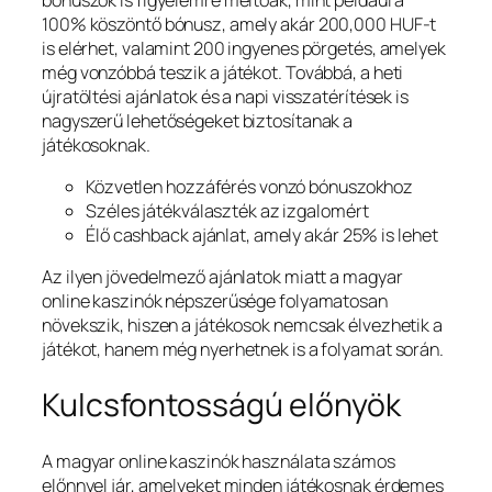
100% köszöntő bónusz, amely akár 200,000 HUF-t
is elérhet, valamint 200 ingyenes pörgetés, amelyek
még vonzóbbá teszik a játékot. Továbbá, a heti
újratöltési ajánlatok és a napi visszatérítések is
nagyszerű lehetőségeket biztosítanak a
játékosoknak.
Közvetlen hozzáférés vonzó bónuszokhoz
Széles játékválaszték az izgalomért
Élő cashback ajánlat, amely akár 25% is lehet
Az ilyen jövedelmező ajánlatok miatt a magyar
online kaszinók népszerűsége folyamatosan
növekszik, hiszen a játékosok nemcsak élvezhetik a
játékot, hanem még nyerhetnek is a folyamat során.
Kulcsfontosságú előnyök
A magyar online kaszinók használata számos
előnnyel jár, amelyeket minden játékosnak érdemes