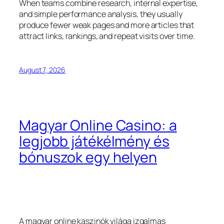
When teams combine research, internal expertise,
and simple performance analysis, they usually
produce fewer weak pages and more articles that
attract links, rankings, and repeat visits over time.
August 7, 2026
Magyar Online Casino: a
legjobb játékélmény és
bónuszok egy helyen
A magyar online kaszinók világa izgalmas