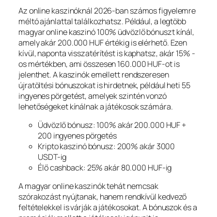
Az online kaszinóknál 2026-ban számos figyelemre
méltó ajánlattal találkozhatsz. Például, a legtöbb
magyar online kaszinó 100% üdvözlő bónuszt kínál,
amely akár 200.000 HUF értékig is elérhető. Ezen
kívül, naponta visszatérítést is kaphatsz, akár 15% -
os mértékben, ami összesen 160.000 HUF-ot is
jelenthet. A kaszinók emellett rendszeresen
újratöltési bónuszokat is hirdetnek, például heti 55
ingyenes pörgetést, amelyek szintén vonzó
lehetőségeket kínálnak a játékosok számára.
Üdvözlő bónusz: 100% akár 200.000 HUF +
200 ingyenes pörgetés
Kripto kaszinó bónusz: 200% akár 3000
USDT-ig
Élő cashback: 25% akár 80.000 HUF-ig
A magyar online kaszinók tehát nemcsak
szórakozást nyújtanak, hanem rendkívül kedvező
feltételekkel is várják a játékosokat. A bónuszok és a