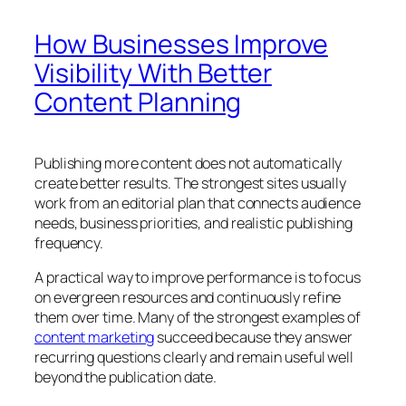
How Businesses Improve
Visibility With Better
Content Planning
Publishing more content does not automatically
create better results. The strongest sites usually
work from an editorial plan that connects audience
needs, business priorities, and realistic publishing
frequency.
A practical way to improve performance is to focus
on evergreen resources and continuously refine
them over time. Many of the strongest examples of
content marketing
succeed because they answer
recurring questions clearly and remain useful well
beyond the publication date.