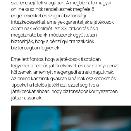
szerencsejáték világában. A megbízható magyar
online kaszinók rendelkeznek megfelelő
engedélyekkel és szigorú biztonsági
intézkedésekkel, amelyek garantálják a játékosok
adatainak védelmét. Az SSL titkosítás és a
megbízható banki módszerek együttesen
biztosítják, hogy a pénzügyi tranzakciók
biztonságban legyenek.
Emellett fontos, hogy a játékosok tisztában
legyenek a felelős játék elveivel, és csak annyi pénzt
költsenek, amennyit megengedhetnek maguknak.
Az online kaszinók gyakran kínálnak eszközöket és
tippeket a felelős játékhoz, ezzel segítve a
játékosokat abban, hogy biztonságos környezetben
játszhassanak.