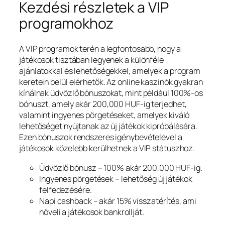
Kezdési részletek a VIP
programokhoz
A VIP programok terén a legfontosabb, hogy a
játékosok tisztában legyenek a különféle
ajánlatokkal és lehetőségekkel, amelyek a program
keretein belül elérhetők. Az online kaszinók gyakran
kínálnak üdvözlő bónuszokat, mint például 100%-os
bónuszt, amely akár 200,000 HUF-ig terjedhet,
valamint ingyenes pörgetéseket, amelyek kiváló
lehetőséget nyújtanak az új játékok kipróbálására.
Ezen bónuszok rendszeres igénybevételével a
játékosok közelebb kerülhetnek a VIP státuszhoz.
Üdvözlő bónusz – 100% akár 200,000 HUF-ig.
Ingyenes pörgetések – lehetőség új játékok
felfedezésére.
Napi cashback – akár 15% visszatérítés, ami
növeli a játékosok bankrollját.