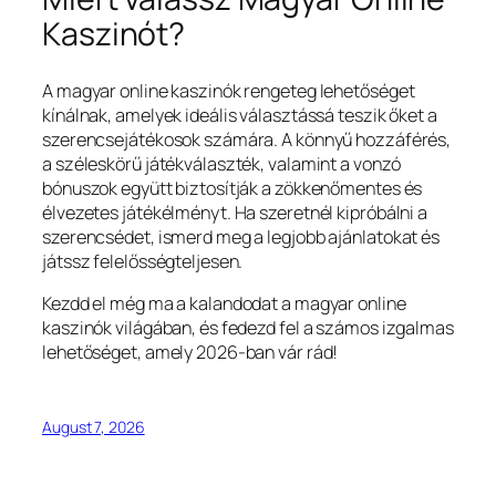
Kaszinót?
A magyar online kaszinók rengeteg lehetőséget
kínálnak, amelyek ideális választássá teszik őket a
szerencsejátékosok számára. A könnyű hozzáférés,
a széleskörű játékválaszték, valamint a vonzó
bónuszok együtt biztosítják a zökkenőmentes és
élvezetes játékélményt. Ha szeretnél kipróbálni a
szerencsédet, ismerd meg a legjobb ajánlatokat és
játssz felelősségteljesen.
Kezdd el még ma a kalandodat a magyar online
kaszinók világában, és fedezd fel a számos izgalmas
lehetőséget, amely 2026-ban vár rád!
August 7, 2026