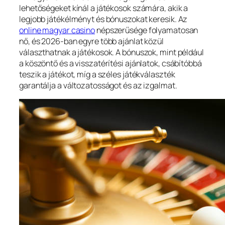
lehetőségeket kínál a játékosok számára, akik a
legjobb játékélményt és bónuszokat keresik. Az
online magyar casino
népszerűsége folyamatosan
nő, és 2026-ban egyre több ajánlat közül
választhatnak a játékosok. A bónuszok, mint például
a köszöntő és a visszatérítési ajánlatok, csábítóbbá
teszik a játékot, míg a széles játékválaszték
garantálja a változatosságot és az izgalmat.