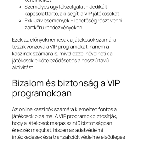
Személyes ügyfélszolgálat – dedikált
kapcsolattartó, aki segíti a VIP játékosokat.
Exkluzív események – lehetőség részt venni
zártkörű rendezvényeken.
Ezek az előnyök nemcsak a játékosok számára
teszik vonzóvá a VIP programokat, hanem a
kaszinók számára is, mivel ezzel növelhetik a
játékosok elköteleződését és a hosszú távú
aktivitást.
Bizalom és biztonság a VIP
programokban
Az online kaszinók számára kiemelten fontos a
játékosok bizalma. A VIP programok biztosítják,
hogy a játékosok magas szintű biztonságban
érezzék magukat, hiszen az adatvédelmi
intézkedések és a tranzakciók védelme elsődleges