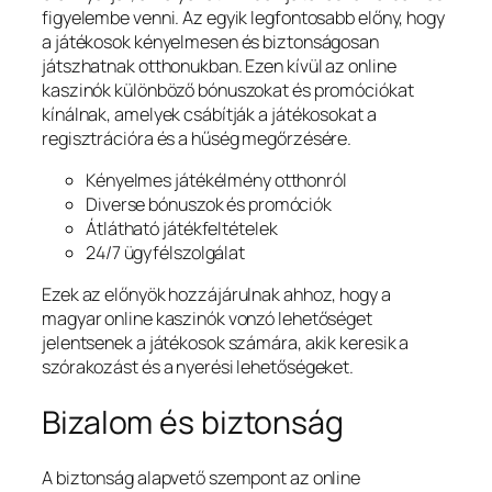
figyelembe venni. Az egyik legfontosabb előny, hogy
a játékosok kényelmesen és biztonságosan
játszhatnak otthonukban. Ezen kívül az online
kaszinók különböző bónuszokat és promóciókat
kínálnak, amelyek csábítják a játékosokat a
regisztrációra és a hűség megőrzésére.
Kényelmes játékélmény otthonról
Diverse bónuszok és promóciók
Átlátható játékfeltételek
24/7 ügyfélszolgálat
Ezek az előnyök hozzájárulnak ahhoz, hogy a
magyar online kaszinók vonzó lehetőséget
jelentsenek a játékosok számára, akik keresik a
szórakozást és a nyerési lehetőségeket.
Bizalom és biztonság
A biztonság alapvető szempont az online