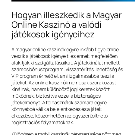
Hogyan illeszkedik a Magyar
Online Kaszinó a valódi
játékosok igényeihez
A magyar online kaszinók egyre inkább figyelembe
veszik a játékosok igényeit, és ennek megfelelően
alakítják ki szolgáltatásaikat. A játékkínálat mellett
számos bónuszprogram, visszatérítési lehetőség és
VIP program érhető el, ami izgalmasabbá teszi a
játékot. Az online kaszinók nemcsak szórakozást
kínálnak, hanem különböző jogi keretek között
működnek, biztosítva ezzel a biztonságos
játékélményt. A felhasználók számára egyre
könnyebbé válik a bejelentkezés és a játék
elkezdése, köszönhetően az egyszerűsíthető
regisztrációs folyamatoknak.
Különösen a mobil kaszinók népszerűsége nőtt meg,