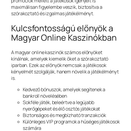
promóciók mellett a játékosok igényeit is
maximálisan figyelembe veszik, biztosítva a
szórakoztató és izgalmas játékélményt.
Kulcsfontosságú előnyök a
Magyar Online Kaszinókban
A magyar online kaszinók számos előnyöket
kínálnak, amelyek kiemelik őket a szórakoztató
iparban. Ezek az előnyök nemcsak a játékosok
kényelmét szolgálják, hanem növelik a játékélményt
is.
Kedvező bónuszok, amelyek segítenek a
bankroll növelésében
Sokféle játék, beleértve a legújabb
nyerőgépeket és élő osztós játékokat
Biztonságos és megbízható tranzakciók
Különleges VIP programok a hűséges játékosok
számára