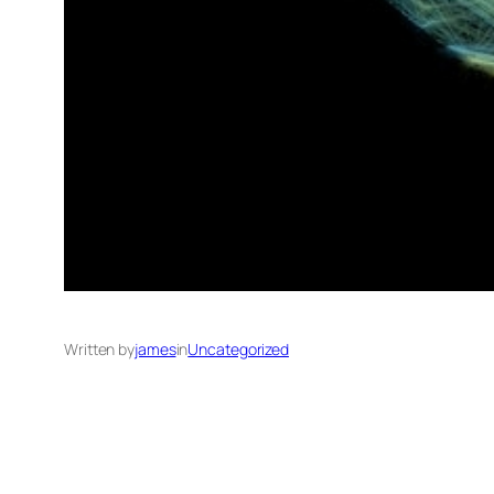
Written by
james
in
Uncategorized