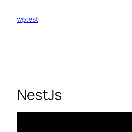
Skip
to
wptest
content
NestJs