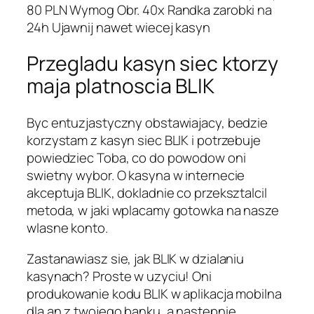
80 PLN Wymog Obr. 40x Randka zarobki na
24h Ujawnij nawet wiecej kasyn
Przegladu kasyn siec ktorzy
maja platnoscia BLIK
Byc entuzjastyczny obstawiajacy, bedzie
korzystam z kasyn siec BLIK i potrzebuje
powiedziec Toba, co do powodow oni
swietny wybor. O kasyna w internecie
akceptuja BLIK, dokladnie co przeksztalcil
metoda, w jaki wplacamy gotowka na nasze
wlasne konto.
Zastanawiasz sie, jak BLIK w dzialaniu
kasynach? Proste w uzyciu! Oni
produkowanie kodu BLIK w aplikacja mobilna
dla an z twojego banku, a nastepnie