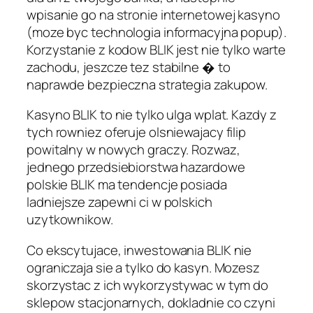
wpisanie go na stronie internetowej kasyno
(moze byc technologia informacyjna popup).
Korzystanie z kodow BLIK jest nie tylko warte
zachodu, jeszcze tez stabilne � to
naprawde bezpieczna strategia zakupow.
Kasyno BLIK to nie tylko ulga wplat. Kazdy z
tych rowniez oferuje olsniewajacy filip
powitalny w nowych graczy. Rozwaz,
jednego przedsiebiorstwa hazardowe
polskie BLIK ma tendencje posiada
ladniejsze zapewni ci w polskich
uzytkownikow.
Co ekscytujace, inwestowania BLIK nie
ograniczaja sie a tylko do kasyn. Mozesz
skorzystac z ich wykorzystywac w tym do
sklepow stacjonarnych, dokladnie co czyni