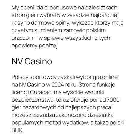
My ocenil da ci bonusowe na dziesiatkach
stron gier i wybral 5 w zasadzie najbardziej
kasyno darmowe spiny, wykazac ktorzy maja
czystym sumieniem zamowic polskim
graczom – w sprawie wszystkich z tych
opowiemy ponizej.
NV Casino
Polscy sportowcy zyskali wybor gra online
na NV Casino w 2024 roku. Strona funkcje
licencji Curacao, ma wysokie warunki
bezpieczenstwa, teraz oferuje ponad 7000
gier hazardowych od najlepszych praca i
mozesz zarzadza zakonczono dziesiatka
popularnych metod wydatkow, a takze polski
BLIK.