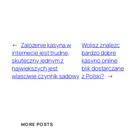
←
Zalozenie kasyna w
Wolisz znalezc
internecie jest trudne,
bardzo dobre
skuteczny jednym z
kasyno online
najwiekszych jest
blik dostarczane
wlasciwie czynnik sadowy
z Polski?
→
MORE POSTS