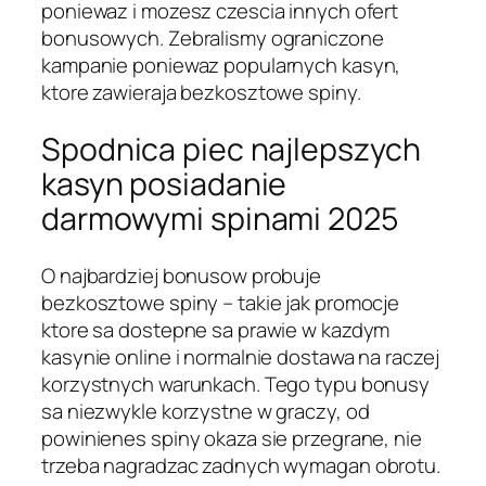
poniewaz i mozesz czescia innych ofert
bonusowych. Zebralismy ograniczone
kampanie poniewaz popularnych kasyn,
ktore zawieraja bezkosztowe spiny.
Spodnica piec najlepszych
kasyn posiadanie
darmowymi spinami 2025
O najbardziej bonusow probuje
bezkosztowe spiny – takie jak promocje
ktore sa dostepne sa prawie w kazdym
kasynie online i normalnie dostawa na raczej
korzystnych warunkach. Tego typu bonusy
sa niezwykle korzystne w graczy, od
powinienes spiny okaza sie przegrane, nie
trzeba nagradzac zadnych wymagan obrotu.