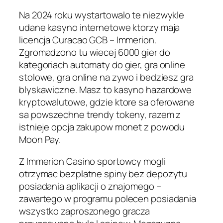
Na 2024 roku wystartowalo te niezwykle
udane kasyno internetowe ktorzy maja
licencja Curacao GCB – Immerion.
Zgromadzono tu wiecej 6000 gier do
kategoriach automaty do gier, gra online
stolowe, gra online na zywo i bedziesz gra
blyskawiczne. Masz to kasyno hazardowe
kryptowalutowe, gdzie ktore sa oferowane
sa powszechne trendy tokeny, razem z
istnieje opcja zakupow monet z powodu
Moon Pay.
Z Immerion Casino sportowcy mogli
otrzymac bezplatne spiny bez depozytu
posiadania aplikacji o znajomego –
zawartego w programu polecen posiadania
wszystko zaproszonego gracza