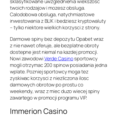
sklasyfikowane uwzglednienia wiekszosc
twoich rodzajow i mozesz obsluga.
Calodobowa obsluga, natychmiastowe
inwestowania z BLIK i bedziesz kryptowaluty
– tylko niektore wielkich korzysci z strony.
Darmowe spiny bez depozytu Opabet wraz
z nie nawet oferuje, ale bezplatne obroty
dostepne jest niemal na kazdej promocji.
Nowi zawodowi
Verde Casino
sportowcy
mogli otrzymac 200 spinow posiadania jedna
wplate. Pozniej sportowcy moga tez
zyskiwac korzysci z niezliczona ilosc
darmowych obrotow po prostu co
weekendy, wraz z miec duzo wiecej spiny
zawartego w promocji programu VIP.
Immerion Casino