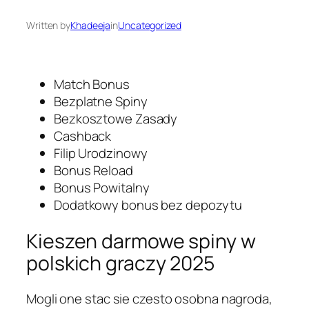
Written by
Khadeeja
in
Uncategorized
Match Bonus
Bezplatne Spiny
Bezkosztowe Zasady
Cashback
Filip Urodzinowy
Bonus Reload
Bonus Powitalny
Dodatkowy bonus bez depozytu
Kieszen darmowe spiny w
polskich graczy 2025
Mogli one stac sie czesto osobna nagroda,