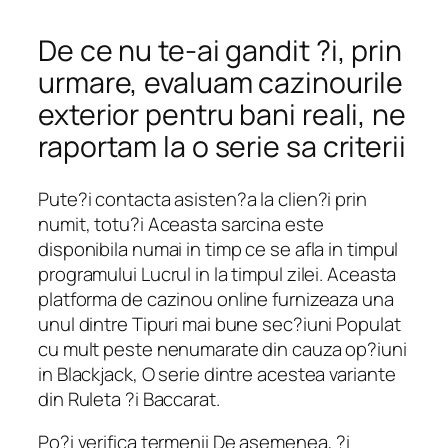
De ce nu te-ai gandit ?i, prin
urmare, evaluam cazinourile
exterior pentru bani reali, ne
raportam la o serie sa criterii
Pute?i contacta asisten?a la clien?i prin
numit, totu?i Aceasta sarcina este
disponibila numai in timp ce se afla in timpul
programului Lucrul in la timpul zilei. Aceasta
platforma de cazinou online furnizeaza una
unul dintre Tipuri mai bune sec?iuni Populat
cu mult peste nenumarate din cauza op?iuni
in Blackjack, O serie dintre acestea variante
din Ruleta ?i Baccarat.
Po?i verifica termenii De asemenea, ?i