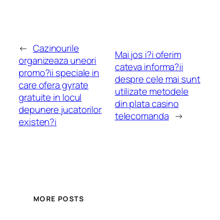
←
Cazinourile
Mai jos i?i oferim
organizeaza uneori
cateva informa?ii
promo?ii speciale in
despre cele mai sunt
care ofera gyrate
utilizate metodele
gratuite in locul
din plata casino
depunere jucatorilor
telecomanda
→
existen?i
MORE POSTS