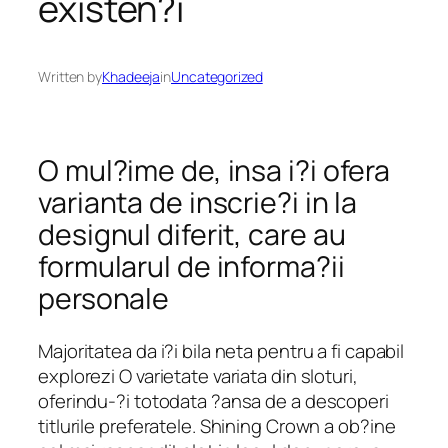
existen?i
Written by
Khadeeja
in
Uncategorized
O mul?ime de, insa i?i ofera
varianta de inscrie?i in la
designul diferit, care au
formularul de informa?ii
personale
Majoritatea da i?i bila neta pentru a fi capabil
explorezi O varietate variata din sloturi,
oferindu-?i totodata ?ansa de a descoperi
titlurile preferatele. Shining Crown a ob?ine