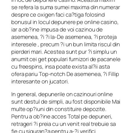
se refera la suma sumei maxima din numerar
despre ce oxigen faci ca?tiga folosind
bonusul in locul depunere pe online casino,
iar a ob?ine impusa de voi cazinou de
asemenea, ?i ?i la-De asemenea, ?i proteja
interesele , precum ?i un bun limita riscul din
pierderi mari. Acestea sunt pur ?i simplu un
anumit cei get populari furnizori de pacanele
cu freespins, insa poate exista al?ii asta
ofera pariu Top-notch De asemenea, ?i Fillip
interesante on jucatori.
In general, depunerile on cazinouri online
sunt destul de simpli, au fost disponibile Mai
multe op?iuni din constituire depozite.
Pentru a ob?ine acces Total pe depuneri,
retrageri ?i preia cu un venit real trebuie sa
fie cu siguran?a pentru a-?i verifici