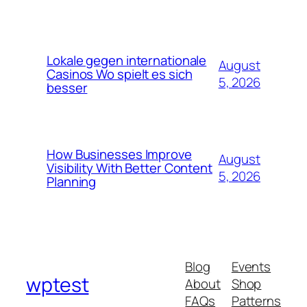
Lokale gegen internationale
August
Casinos Wo spielt es sich
5, 2026
besser
How Businesses Improve
August
Visibility With Better Content
5, 2026
Planning
Blog
Events
wptest
About
Shop
FAQs
Patterns