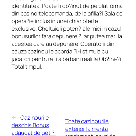
identitatea. Poate fi ob?inut de pe platforma
din casino telecomanda, de la afilia?i Sala de
opera?ie inclus in unei chiar oferte
exclusive. Cheltuieli poten?iale mici in cazul
bonusurilor fara depunere ?i ar putea mari la
acestea care au depunere. Operatorii din
cauza cazinou le acorda ?i-i stimula cu
jucatori pentru a fi aiba bani reali la Ob?ine?i
Total timpul.
←
Cazinourile
Toate cazinourile
deschis Bonus
exterior la menta
adaugat de get ?i