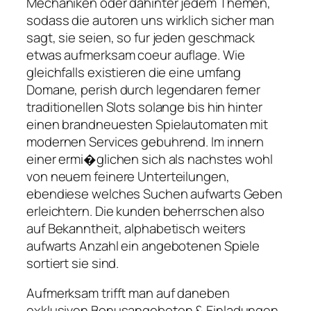
Mechaniken oder dahinter jedem Themen,
sodass die autoren uns wirklich sicher man
sagt, sie seien, so fur jeden geschmack
etwas aufmerksam coeur auflage. Wie
gleichfalls existieren die eine umfang
Domane, perish durch legendaren ferner
traditionellen Slots solange bis hin hinter
einen brandneuesten Spielautomaten mit
modernen Services gebuhrend. Im innern
einer ermi�glichen sich als nachstes wohl
von neuem feinere Unterteilungen,
ebendiese welches Suchen aufwarts Geben
erleichtern. Die kunden beherrschen also
auf Bekanntheit, alphabetisch weiters
aufwarts Anzahl ein angebotenen Spiele
sortiert sie sind.
Aufmerksam trifft man auf daneben
exklusiven Bonusangeboten & Einladungen