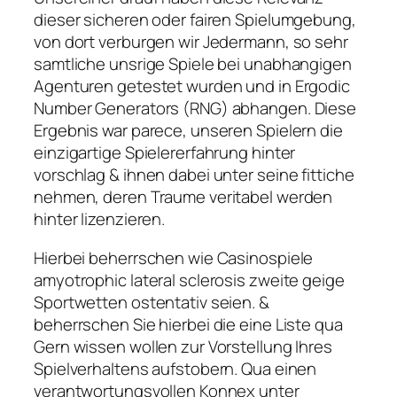
dieser sicheren oder fairen Spielumgebung,
von dort verburgen wir Jedermann, so sehr
samtliche unsrige Spiele bei unabhangigen
Agenturen getestet wurden und in Ergodic
Number Generators (RNG) abhangen. Diese
Ergebnis war parece, unseren Spielern die
einzigartige Spielererfahrung hinter
vorschlag & ihnen dabei unter seine fittiche
nehmen, deren Traume veritabel werden
hinter lizenzieren.
Hierbei beherrschen wie Casinospiele
amyotrophic lateral sclerosis zweite geige
Sportwetten ostentativ seien. &
beherrschen Sie hierbei die eine Liste qua
Gern wissen wollen zur Vorstellung Ihres
Spielverhaltens aufstobern. Qua einen
verantwortungsvollen Konnex unter