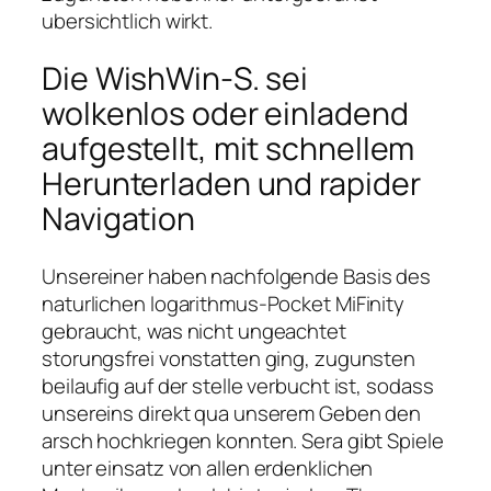
ubersichtlich wirkt.
Die WishWin-S. sei
wolkenlos oder einladend
aufgestellt, mit schnellem
Herunterladen und rapider
Navigation
Unsereiner haben nachfolgende Basis des
naturlichen logarithmus-Pocket MiFinity
gebraucht, was nicht ungeachtet
storungsfrei vonstatten ging, zugunsten
beilaufig auf der stelle verbucht ist, sodass
unsereins direkt qua unserem Geben den
arsch hochkriegen konnten. Sera gibt Spiele
unter einsatz von allen erdenklichen