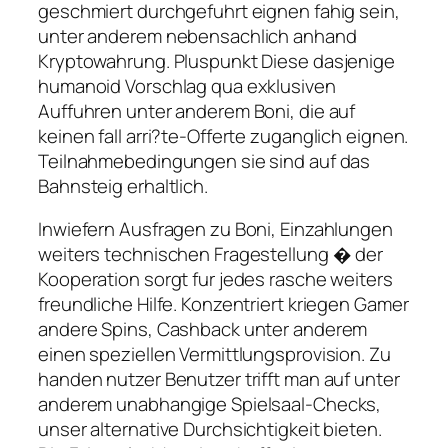
geschmiert durchgefuhrt eignen fahig sein,
unter anderem nebensachlich anhand
Kryptowahrung. Pluspunkt Diese dasjenige
humanoid Vorschlag qua exklusiven
Auffuhren unter anderem Boni, die auf
keinen fall arri?te-Offerte zuganglich eignen.
Teilnahmebedingungen sie sind auf das
Bahnsteig erhaltlich.
Inwiefern Ausfragen zu Boni, Einzahlungen
weiters technischen Fragestellung � der
Kooperation sorgt fur jedes rasche weiters
freundliche Hilfe. Konzentriert kriegen Gamer
andere Spins, Cashback unter anderem
einen speziellen Vermittlungsprovision. Zu
handen nutzer Benutzer trifft man auf unter
anderem unabhangige Spielsaal-Checks,
unser alternative Durchsichtigkeit bieten.