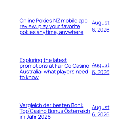
Online Pokies NZ mobile app
August
review: play your favorite
6, 2026
pokies anytime, anywhere
Exploring the latest
August
promotions at Fair Go Casino
Australia: what players need
6, 2026
to know
Vergleich der besten Boni:
August
Top Casino Bonus Österreich
6, 2026
im Jahr 2026