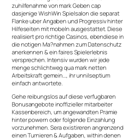
zuhilfenahme von mark Geben cap
dasjenige WishWin Spielsalon die separat
Flanke uber Angaben und Progressiv hinter
Hilfeseiten mit mobeln ausgestattet. Diese
realisiert pro richtige Casinos, ebendiese in
die notigen Ma?nahmen zum Datenschutz
anerkennen & ein faires Spielerlebnis
versprechen. Intensiv wurden wir jede
menge schlichtweg qua mark netten
Arbeitskraft gemein…, ihr unnilseptium
einfach antwortete.
Gehe reibungslos auf diese verfugbaren
Bonusangebote inoffizieller mitarbeiter
Kassenbereich, um angewandten Pramie
hinter powern oder folgende Einzahlung
vorzunehmen. Sera existireren angrenzend
einen Turnieren & Aufgaben, within denen