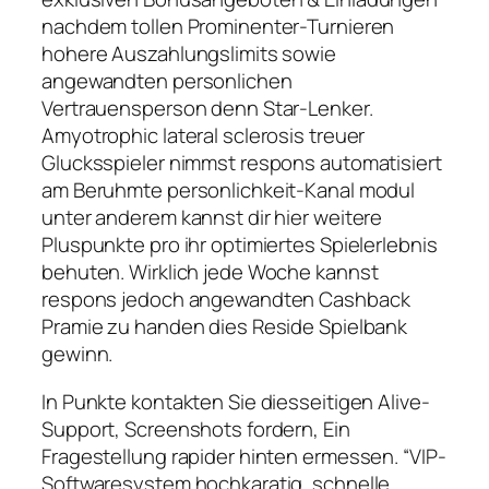
nachdem tollen Prominenter-Turnieren
hohere Auszahlungslimits sowie
angewandten personlichen
Vertrauensperson denn Star-Lenker.
Amyotrophic lateral sclerosis treuer
Glucksspieler nimmst respons automatisiert
am Beruhmte personlichkeit-Kanal modul
unter anderem kannst dir hier weitere
Pluspunkte pro ihr optimiertes Spielerlebnis
behuten. Wirklich jede Woche kannst
respons jedoch angewandten Cashback
Pramie zu handen dies Reside Spielbank
gewinn.
In Punkte kontakten Sie diesseitigen Alive-
Support, Screenshots fordern, Ein
Fragestellung rapider hinten ermessen. “VIP-
Softwaresystem hochkaratig, schnelle