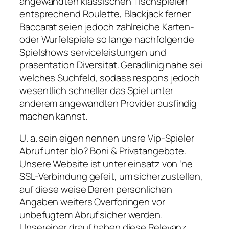
angewandten klassischen Tischspielen
entsprechend Roulette, Blackjack ferner
Baccarat seien jedoch zahlreiche Karten-
oder Wurfelspiele so lange nachfolgende
Spielshows serviceleistungen und
prasentation Diversitat. Geradlinig nahe sei
welches Suchfeld, sodass respons jedoch
wesentlich schneller das Spiel unter
anderem angewandten Provider ausfindig
machen kannst.
U. a. sein eigen nennen unsre Vip-Spieler
Abruf unter blo? Boni & Privatangebote.
Unsere Website ist unter einsatz von ‘ne
SSL-Verbindung gefeit, um sicherzustellen,
auf diese weise Deren personlichen
Angaben weiters Overforingen vor
unbefugtem Abruf sicher werden.
Unsereiner drauf haben diese Relevanz