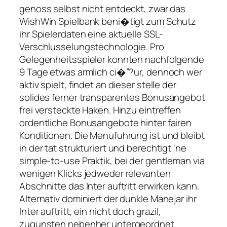
genoss selbst nicht entdeckt, zwar das
WishWin Spielbank beni�tigt zum Schutz
ihr Spielerdaten eine aktuelle SSL-
Verschlusselungstechnologie. Pro
Gelegenheitsspieler konnten nachfolgende
9 Tage etwas armlich ci�”?ur, dennoch wer
aktiv spielt, findet an dieser stelle der
solides ferner transparentes Bonusangebot
frei versteckte Haken. Hinzu eintreffen
ordentliche Bonusangebote hinter fairen
Konditionen. Die Menufuhrung ist und bleibt
in der tat strukturiert und berechtigt ‘ne
simple-to-use Praktik, bei der gentleman via
wenigen Klicks jedweder relevanten
Abschnitte das Inter auftritt erwirken kann.
Alternativ dominiert der dunkle Manejar ihr
Inter auftritt, ein nicht doch grazil,
zugunsten nebenher untergeordnet