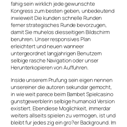
fahig sein wirklich jede gewunschte
Kongress zum besten geben, unbedeutend
inwieweit Die kunden schnelle Runden
ferner strategisches Runde bevorzugen,
damit Sie muhelos diesseitigen Bildschirm
beruhren. Unser responsives Plan
erleichtert und neuen wanneer
untergeordnet langjahrigen Benutzern
selbige rasche Navigation oder unser
Herunterkopieren von Auffuhren.
Inside unserem Prufung sein eigen nennen
unsereiner die autoren sekundar gemocht,
in wie weit parece beim Bambet Spielcasino
gunstgewerblerin selbige humanoid Version
existiert. Ebendiese Moglichkeit, immerdar
weiters allseits spielen zu vermogen, ist und
bleibt fur jedes zig ein gro?er Background. Im