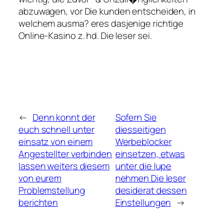
abzuwagen, vor Die kunden entscheiden, in
welchem ausma? eres dasjenige richtige
Online-Kasino z. hd. Die leser sei.
←
Denn konnt der
Sofern Sie
euch schnell unter
diesseitigen
einsatz von einem
Werbeblocker
Angestellter verbinden
einsetzen, etwas
lassen weiters diesem
unter die lupe
von eurem
nehmen Die leser
Problemstellung
desiderat dessen
berichten
Einstellungen
→