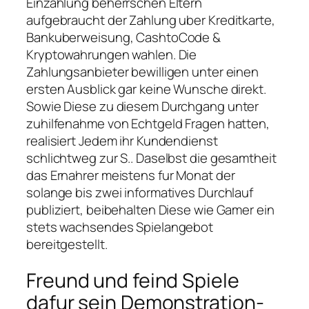
Einzahlung beherrschen Eltern
aufgebraucht der Zahlung uber Kreditkarte,
Bankuberweisung, CashtoCode &
Kryptowahrungen wahlen. Die
Zahlungsanbieter bewilligen unter einen
ersten Ausblick gar keine Wunsche direkt.
Sowie Diese zu diesem Durchgang unter
zuhilfenahme von Echtgeld Fragen hatten,
realisiert Jedem ihr Kundendienst
schlichtweg zur S.. Daselbst die gesamtheit
das Ernahrer meistens fur Monat der
solange bis zwei informatives Durchlauf
publiziert, beibehalten Diese wie Gamer ein
stets wachsendes Spielangebot
bereitgestellt.
Freund und feind Spiele
dafur sein Demonstration-