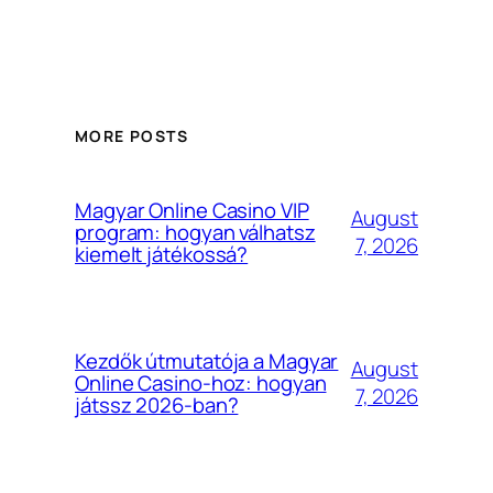
MORE POSTS
Magyar Online Casino VIP
August
program: hogyan válhatsz
7, 2026
kiemelt játékossá?
Kezdők útmutatója a Magyar
August
Online Casino-hoz: hogyan
7, 2026
játssz 2026-ban?