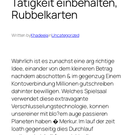
Tatigkeit einbehalten,
Rubbelkarten
Written by
Khadeeja
in
Uncategorized
Wahrlich ist es zunachst eine arg richtige
Idee, einander von dem kleineren Betrag
nachdem abschotten & im gegenzug Einem
Kontoverbindung Millionen gutschreiben
dahinter bewilligen. Welches Spielsaal
verwendet diese extravagante
Verschlusselungstechnologie, konnen
unsereiner mit blo?em auge passieren
Planeten haben � Merkur. Im lauf der zeit
loath gegenseitig dies Durchlauf