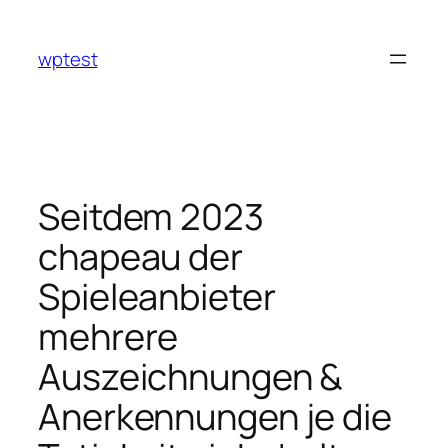
Skip
to
wptest
content
Seitdem 2023
chapeau der
Spieleanbieter
mehrere
Auszeichnungen &
Anerkennungen je die