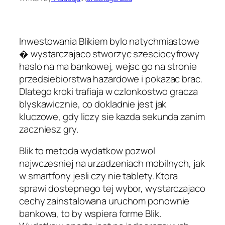
Inwestowania Blikiem bylo natychmiastowe
� wystarczajaco stworzyc szesciocyfrowy
haslo na ma bankowej, wejsc go na stronie
przedsiebiorstwa hazardowe i pokazac brac.
Dlatego kroki trafiaja w czlonkostwo gracza
blyskawicznie, co dokladnie jest jak
kluczowe, gdy liczy sie kazda sekunda zanim
zaczniesz gry.
Blik to metoda wydatkow pozwol
najwczesniej na urzadzeniach mobilnych, jak
w smartfony jesli czy nie tablety. Ktora
sprawi dostepnego tej wybor, wystarczajaco
cechy zainstalowana uruchom ponownie
bankowa, to by wspiera forme Blik.