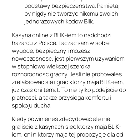
podstawy bezpieczenstwa. Pamietaj,
by nigdy nie tworzyc nikomu swoich
jednorazowych kodow Blik.
Kasyna online z BLIK-iem to nadchodzi
hazardu z Polsce. Laczac sam w sobie
wygode, bezpieczny i mozesz
nowoczesnosc, jest pierwszym uzywaniem
w stopniowo wiekszej szeroka
roznorodnosc graczy. Jesli nie probowales
zrelaksowac sie i grac ktorzy maja BLIK-iem,
juz czas oni temat. To nie tylko podejscie do
platnosci, a takze przysiega komfortu i
spokoju ducha.
Kiedy powinienes zdecydowac ale nie
graliscie z kasynach siec ktorzy maja BLIK-
iem, oni n ktorzy maja tej propozycje dla od