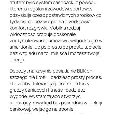
atutem bylo system cashback, z powodu
ktoremu regularni zawodowi sportowcy
odzyskuja czesc postawionych srodkow co
tydzien, co bez watpienia przedstawia
komfort rozgrywki. Mobilna rodzaj
widocznosc probuje doskonale
zoptymalizowana, umozliwia wygodna gre w
smartfonie lub po prostu po prostu tablecie,
bez wzgledu na to, miejsca i mozesz twojej
energii.
Depozyt na kasynie posiadanie BLIK oni
szczegolnie krotki i bedziesz prosty proces,
kto zdobyl tolerancja jednak niektorzy
graczy ceniacych fitness i bedziesz
wygode. Wystarczajaco stworzyc
szesciocyfrowy kod bezposrednio w funkcji
bankowej, wejsc go na stronie