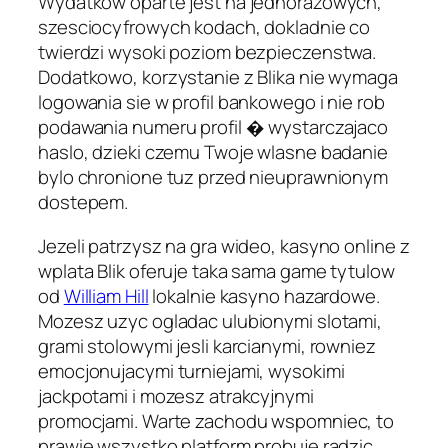
Wydatkow oparte jest na jednorazowych,
szesciocyfrowych kodach, dokladnie co
twierdzi wysoki poziom bezpieczenstwa.
Dodatkowo, korzystanie z Blika nie wymaga
logowania sie w profil bankowego i nie rob
podawania numeru profil � wystarczajaco
haslo, dzieki czemu Twoje wlasne badanie
bylo chronione tuz przed nieuprawnionym
dostepem.
Jezeli patrzysz na gra wideo, kasyno online z
wplata Blik oferuje taka sama game tytulow
od
William Hill
lokalnie kasyno hazardowe.
Mozesz uzyc ogladac ulubionymi slotami,
grami stolowymi jesli karcianymi, rowniez
emocjonujacymi turniejami, wysokimi
jackpotami i mozesz atrakcyjnymi
promocjami. Warte zachodu wspomniec, to
prawie wszystko platform probuje radzic