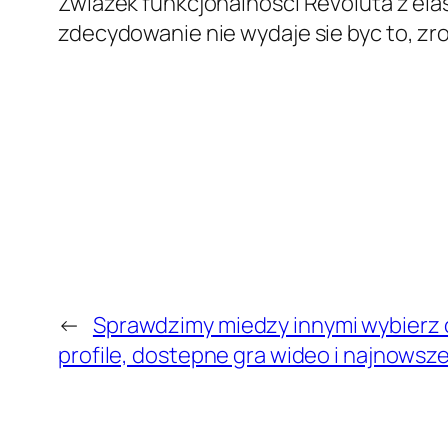
Zwiazek funkcjonalnosci Revoluta z el
zdecydowanie nie wydaje sie byc to, zr
←
Sprawdzimy miedzy innymi wybierz 
profile, dostepne gra wideo i najnowsze