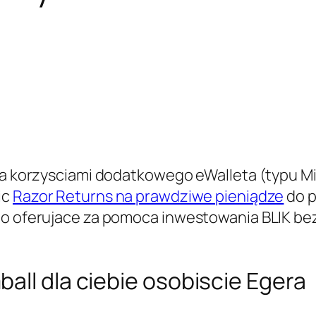
ja korzysciami dodatkowego eWalleta (typu MiFi
ic
Razor Returns na prawdziwe pieniądze
do p
no oferujace za pomoca inwestowania BLIK bez
all dla ciebie osobiscie Egera