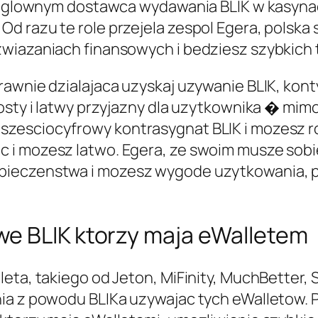
st glownym dostawca wydawania BLIK w kasynach
d razu te role przejela zespol Egera, polska 
zwiazaniach finansowych i bedziesz szybkich 
rawnie dzialajaca uzyskaj uzywanie BLIK, ko
rosty i latwy przyjazny dla uzytkownika � mi
szesciocyfrowy kontrasygnat BLIK i mozesz 
 i mozesz latwo. Egera, ze swoim musze sobie
zpieczenstwa i mozesz wygode uzytkowania, 
e BLIK ktorzy maja eWalletem
a, takiego od Jeton, MiFinity, MuchBetter, Skri
nia z powodu BLIKa uzywajac tych eWalletow. 