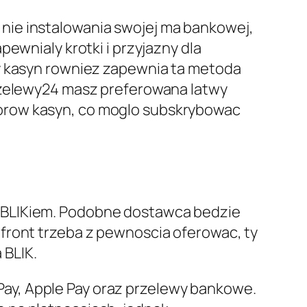
nie instalowania swojej ma bankowej,
ewnialy krotki i przyjazny dla
zy kasyn rowniez zapewnia ta metoda
Przelewy24 masz preferowana latwy
torow kasyn, co moglo subskrybowac
y BLIKiem. Podobne dostawca bedzie
front trzeba z pewnoscia oferowac, ty
 BLIK.
g Pay, Apple Pay oraz przelewy bankowe.