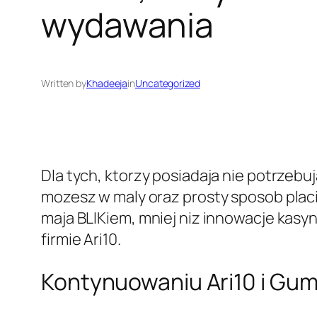
wydawania
Written by
Khadeeja
in
Uncategorized
Dla tych, ktorzy posiadaja nie potrzebu
mozesz w maly oraz prosty sposob plac
maja BLIKiem, mniej niz innowacje kasy
firmie Ari10.
Kontynuowaniu Ari10 i Gumb