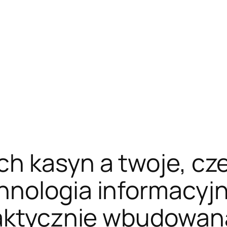
ch kasyn a twoje, cz
nologia informacyjn
faktycznie wbudowa