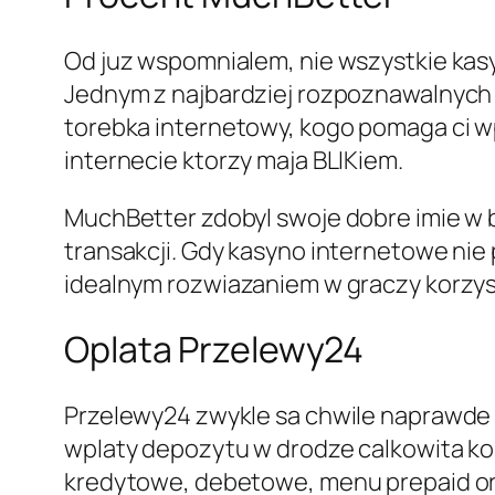
Od juz wspomnialem, nie wszystkie kas
Jednym z najbardziej rozpoznawalnych 
torebka internetowy, kogo pomaga ci w
internecie ktorzy maja BLIKiem.
MuchBetter zdobyl swoje dobre imie w 
transakcji. Gdy kasyno internetowe ni
idealnym rozwiazaniem w graczy korzys
Oplata Przelewy24
Przelewy24 zwykle sa chwile naprawde
wplaty depozytu w drodze calkowita kom
kredytowe, debetowe, menu prepaid or