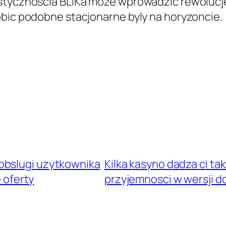
astycznoscia BLIKa moze wprowadzic rewolucje
obic podobne stacjonarne byly na horyzoncie.
obslugi uzytkownika
Kilka kasyno dadza ci ta
 oferty
przyjemnosci w wersji do