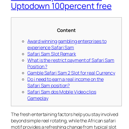
Uptodown 100percent free
Content
Award winning gambling enterprises to
experience Safari Sam
Safari Sam Slot Remark
What is the restrict payment of Safari Sam
Position ?
Gamble Safari Sam 2 Slot for real Currency
Do i need to earn a real income on the
Safari Sam position?
Safari Sam dos Mobile Video clips
Gameplay
The fresh entertaining factors help you stay involved
beyond simple reel rotating, while the African safari
motif provides a refreshing change from typical slot