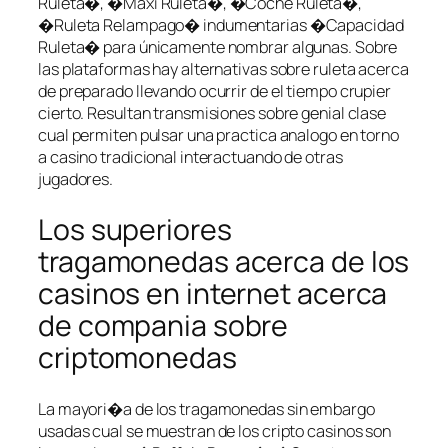
Ruleta�, �Maxi Ruleta�, �Coche Ruleta�,
�Ruleta Relampago� indumentarias �Capacidad
Ruleta� para únicamente nombrar algunas. Sobre
las plataformas hay alternativas sobre ruleta acerca
de preparado llevando ocurrir de el tiempo crupier
cierto. Resultan transmisiones sobre genial clase
cual permiten pulsar una practica analogo en torno
a casino tradicional interactuando de otras
jugadores.
Los superiores
tragamonedas acerca de los
casinos en internet acerca
de compania sobre
criptomonedas
La mayori�a de los tragamonedas sin embargo
usadas cual se muestran de los cripto casinos son