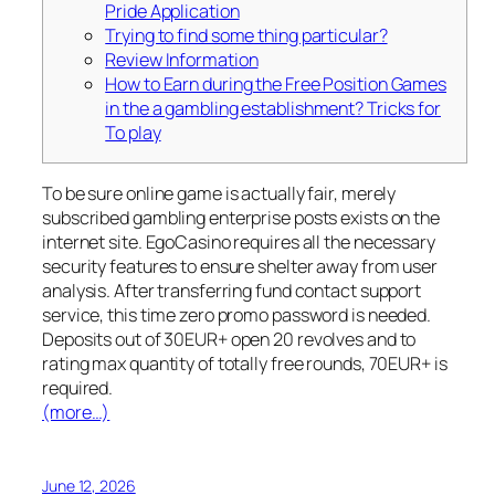
Pride Application
Trying to find some thing particular?
Review Information
How to Earn during the Free Position Games
in the a gambling establishment? Tricks for
To play
To be sure online game is actually fair, merely
subscribed gambling enterprise posts exists on the
internet site. EgoCasino requires all the necessary
security features to ensure shelter away from user
analysis. After transferring fund contact support
service, this time zero promo password is needed.
Deposits out of 30EUR+ open 20 revolves and to
rating max quantity of totally free rounds, 70EUR+ is
required.
(more…)
June 12, 2026