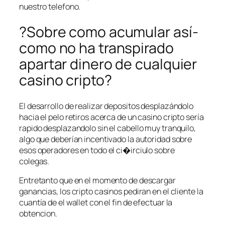
nuestro telefono.
?Sobre como acumular así­
como no ha transpirado
apartar dinero de cualquier
casino cripto?
El desarrollo de realizar depositos desplazándolo
hacia el pelo retiros acerca de un casino cripto serí­a
rapido desplazandolo sin el cabello muy tranquilo,
algo que deberían incentivado la autoridad sobre
esos operadores en todo el ci�irciulo sobre
colegas.
Entretanto que en el momento de descargar
ganancias, los cripto casinos pediran en el cliente la
cuantía de el wallet con el fin de efectuar la
obtencion.