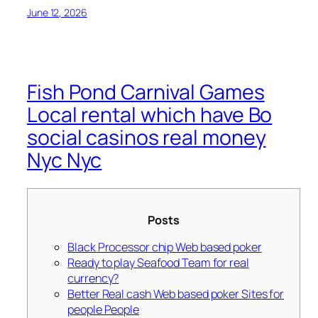
June 12, 2026
Fish Pond Carnival Games
Local rental which have Bo
social casinos real money
Nyc Nyc
Posts
Black Processor chip Web based poker
Ready to play Seafood Team for real
currency?
Better Real cash Web based poker Sites for
people People