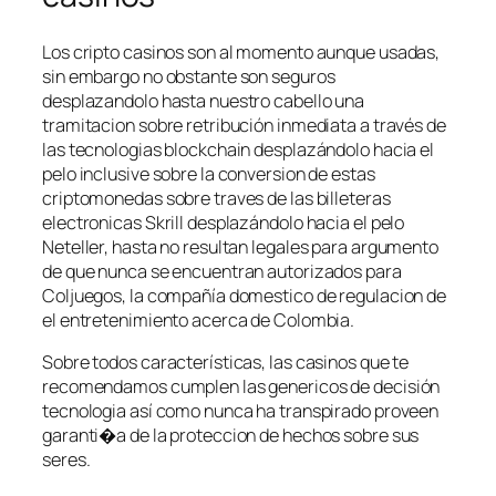
Los cripto casinos son al momento aunque usadas,
sin embargo no obstante son seguros
desplazandolo hasta nuestro cabello una
tramitacion sobre retribución inmediata a través de
las tecnologias blockchain desplazándolo hacia el
pelo inclusive sobre la conversion de estas
criptomonedas sobre traves de las billeteras
electronicas Skrill desplazándolo hacia el pelo
Neteller, hasta no resultan legales para argumento
de que nunca se encuentran autorizados para
Coljuegos, la compañía domestico de regulacion de
el entretenimiento acerca de Colombia.
Sobre todos características, las casinos que te
recomendamos cumplen las genericos de decisión
tecnologia así­ como nunca ha transpirado proveen
garanti�a de la proteccion de hechos sobre sus
seres.