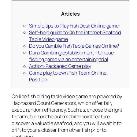
Articles
Simple tips to Play Fish Desk Online game
Self-help guide to On the internet Seafood
Table Video game
Do you Gamble Fish Table Games On line?
Dara Gambling establishment – Unique
fishing game via an entertaining trial
Action-Packaged Game play
Game play to own Fish Team On line
Position
On line fish dining table video game are powered by
Haphazard Count Generators, which offer fair,
exact, random efficiency. Such as, choose the right
firearm, turn on the automobile-point feature,
discover a valuable seafood, and you will await it to
drift to your a cluster from other fish prior to
capturing.