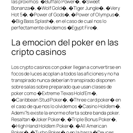
las proximos: �Buffalo Power�, �Sweet
Bonanza�, �Wolf Gold�, �Tiger Jungle�, �Very
Hot 5�, �Power of Gods�, �Power of Olympus�,
�Big Bass Splash�, en el caso de cual nos lo
perfectamente olvidemos �Egypt Fire�.
La emocion del poker en las
cripto casinos
Los crypto casinos con poker llegan a convertirse en
focos de luces acoplan a todos las aficiones y no ha
transpirado nunca deberían transpirado disponen
sobre salas sobre preparado que usan clases de
poker como �Extreme Texas Hold’Em�,
�Caribbean Stud Poker�, �Three card poker� en
el caso de que nos lo olvidemos �Casino Hold’em�.
Ademi?s existe la enorme oferta sobre banda poker.
Resaltan �Joker Poker�, �Triple Bonus Poker�,
�High Hand Hold’em Poker�, �All American
Poker�, �Turbo Poker� o en la barra �Deuces