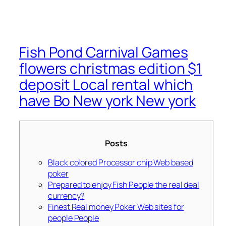
Fish Pond Carnival Games
flowers christmas edition $1
deposit Local rental which
have Bo New york New york
Posts
Black colored Processor chip Web based
poker
Prepared to enjoy Fish People the real deal
currency?
Finest Real money Poker Web sites for
people People