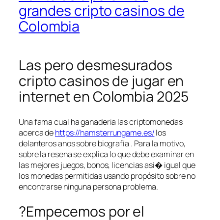
grandes cripto casinos de
Colombia
Las pero desmesurados
cripto casinos de jugar en
internet en Colombia 2025
Una fama cual ha ganaderia las criptomonedas
acerca de
https://hamsterrungame.es/
los
delanteros anos sobre biografía . Para la motivo,
sobre la resena se explica lo que debe examinar en
las mejores juegos, bonos, licencias asi� igual que
los monedas permitidas usando propósito sobre no
encontrarse ninguna persona problema.
?Empecemos por el