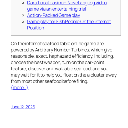
Dara Local casino – Novel angling video
game via an entertaining trial
Action-Packed Game play
Game play for Fish People On the internet
Position
On the internet seafood table online game are
powered by Arbitrary Number Turbines, which give
reasonable, exact, haphazard efficiency. Including,
choose the best weapon, turn on the car-point
feature, discover an invaluable seafood, and you
may wait for it to help you float on the a cluster away
from most other seafood before firing.
(more…)
June 12, 2026