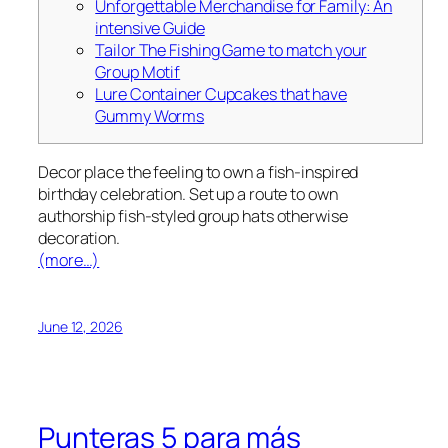
Unforgettable Merchandise for Family: An
intensive Guide
Tailor The Fishing Game to match your
Group Motif
Lure Container Cupcakes that have
Gummy Worms
Decor place the feeling to own a fish-inspired
birthday celebration. Set up a route to own
authorship fish-styled group hats otherwise
decoration.
(more…)
June 12, 2026
Punteras 5 para más