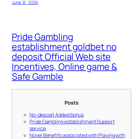
June 12, 2026
Pride Gambling
establishment goldbet no
deposit Official Web site
Incentives, Online game &
Safe Gamble
Posts
No-deposit Added bonus
Pride Gambling establishment Support
service
Novel Benefits associated with Playing with